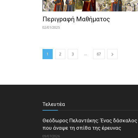
Περιγραφή Μαθήματος
02/01/2025
...
1
2
3
67
Τελευτέα
Θεόδωρος Πελαντάκης: Ένας δάσκαλος
που άναψε τη σπίθα της έρευνας
09/07/2026