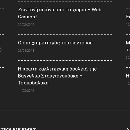
Ζωντανή εικόνα από το χωριό – Web
Camera !
Έ
01/02/2019
15
ς
Ο αποχαιρετισμός του φαντάρου
Μ
)
τ
29/01/2011
30
Η πρώτη καλλιτεχνική δουλειά της
Βαγγελιώ Σταυγιανουδάκη –
Η
Τσουρδαλάκη
10
14/03/2019
ΤΙΚΆ ΜΕ ΕΜΆΣ
Α