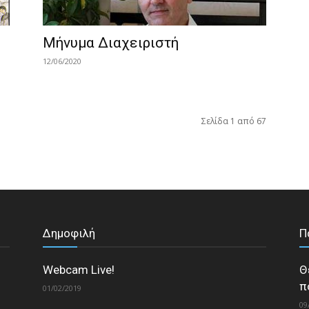
Μήνυμα Διαχειριστή
12/06/2020
Σελίδα 1 από 67
Δημοφιλή
Π
Webcam Live!
Θ
π
01/02/2019
09