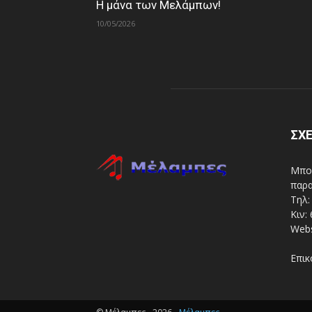
Η μάνα των Μελάμπων!
10/05/2026
ΣΧΕ
Μπορ
παρα
Τηλ:
Κιν:
Webs
Επικ