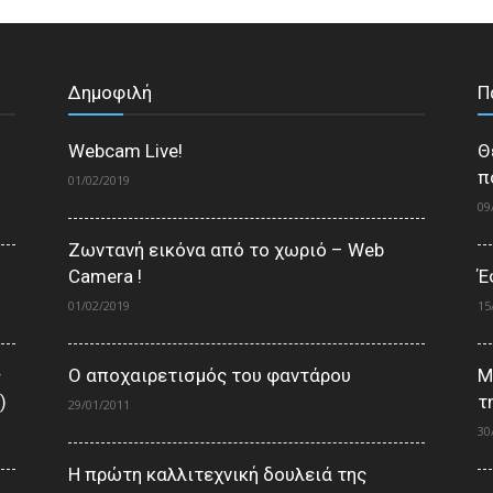
Δημοφιλή
Π
Webcam Live!
Θ
π
01/02/2019
09
Ζωντανή εικόνα από το χωριό – Web
Camera !
Έ
01/02/2019
15
ς
Ο αποχαιρετισμός του φαντάρου
Μ
)
τ
29/01/2011
30
Η πρώτη καλλιτεχνική δουλειά της