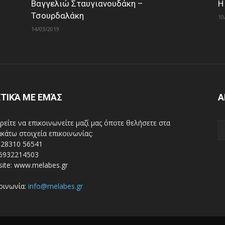
Βαγγελιώ Σταυγιανουδάκη –
Η
Τσουρδαλάκη
10
14/03/2019
ΤΙΚΆ ΜΕ ΕΜΆΣ
Α
είτε να επικοινωνείτε μαζί μας όποτε θελήσετε στα
κάτω στοιχεία επικοινωνίας:
 28310 56541
 6932214503
ite: www.melabes.gr
οινωνία:
info@melabes.gr