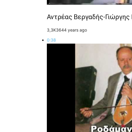
Αντρέας Βεργαδής-Γιώργης
3,3K
36
4
4 years ago
0:38