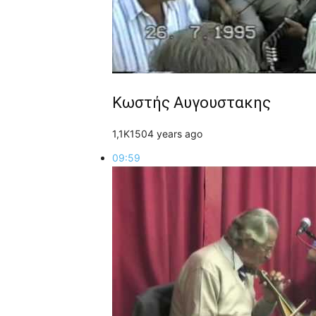
Κωστής Αυγουστακης
1,1K
15
0
4 years ago
09:59