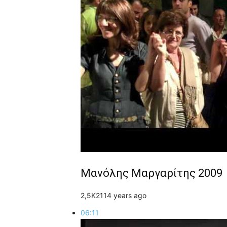
Μανόλης Μαργαρίτης 2009
2,5K
21
1
4 years ago
06:11