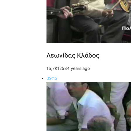
Λεωνίδας Κλάδος
15,7K
125
8
4 years ago
09:13