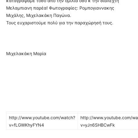
καταγράψαμε τόσο από την ομιλία όσο κ την διαλεχτή
Μελαμπιανη παρέα! Φωτογραφίες: Ρομπογιαννακης
Μιχάλης, Μιχελακάκη Παγώνα.
Τους ευχαριστούμε πολύ για την παραχώρησή τους.
Μιχελακάκη Μαρία
http://www.youtube.com/watch?
http://www.youtube.com/wa
v=fLGWKhyFYN4
v=yJn6SHBCwFk