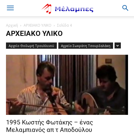
Μέλαμπες
Αρχική
ΑΡΧΕΙΑΚΟ ΥΛΙΚΟ
Σελίδα 4
ΑΡΧΕΙΑΚΟ ΥΛΙΚΟ
Αρχείο Θοδωρή Τρουλλινού
Αχρείο Σωκράτη Τσουρδαλάκη
1995 Κωστής Φωτάκης – ένας
Μελαμπιανός απ τ Αποδούλου