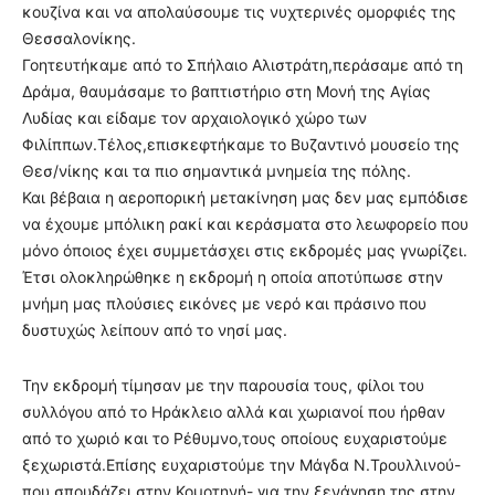
κουζίνα και να απολαύσουμε τις νυχτερινές ομορφιές της
Θεσσαλονίκης.
Γοητευτήκαμε από το Σπήλαιο Αλιστράτη,περάσαμε από τη
Δράμα, θαυμάσαμε το βαπτιστήριο στη Μονή της Αγίας
Λυδίας και είδαμε τον αρχαιολογικό χώρο των
Φιλίππων.Τέλος,επισκεφτήκαμε το Βυζαντινό μουσείο της
Θεσ/νίκης και τα πιο σημαντικά μνημεία της πόλης.
Και βέβαια η αεροπορική μετακίνηση μας δεν μας εμπόδισε
να έχουμε μπόλικη ρακί και κεράσματα στο λεωφορείο που
μόνο όποιος έχει συμμετάσχει στις εκδρομές μας γνωρίζει.
Έτσι ολοκληρώθηκε η εκδρομή η οποία αποτύπωσε στην
μνήμη μας πλούσιες εικόνες με νερό και πράσινο που
δυστυχώς λείπουν από το νησί μας.
Την εκδρομή τίμησαν με την παρουσία τους, φίλοι του
συλλόγου από το Ηράκλειο αλλά και χωριανοί που ήρθαν
από το χωριό και το Ρέθυμνο,τους οποίους ευχαριστούμε
ξεχωριστά.Επίσης ευχαριστούμε την Μάγδα Ν.Τρουλλινού-
που σπουδάζει στην Κομοτηνή- για την ξενάγηση της στην