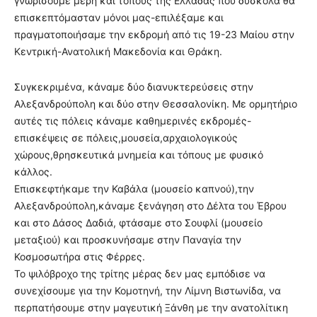
γνωρίσουμε μέρη και τόπους της Ελλάδας που δύσκολα θα
επισκεπτόμασταν μόνοι μας-επιλέξαμε και
πραγματοποιήσαμε την εκδρομή από τις 19-23 Μαίου στην
Κεντρική-Ανατολική Μακεδονία και Θράκη.
Συγκεκριμένα, κάναμε δύο διανυκτερεύσεις στην
Αλεξανδρούπολη και δύο στην Θεσσαλονίκη. Με ορμητήριο
αυτές τις πόλεις κάναμε καθημερινές εκδρομές-
επισκέψεις σε πόλεις,μουσεία,αρχαιολογικούς
χώρους,θρησκευτικά μνημεία και τόπους με φυσικό
κάλλος.
Επισκεφτήκαμε την Καβάλα (μουσείο καπνού),την
Αλεξανδρούπολη,κάναμε ξενάγηση στο Δέλτα του Έβρου
και στο Δάσος Δαδιά, φτάσαμε στο Σουφλί (μουσείο
μεταξιού) και προσκυνήσαμε στην Παναγία την
Κοσμοσωτήρα στις Φέρρες.
Το ψιλόβροχο της τρίτης μέρας δεν μας εμπόδισε να
συνεχίσουμε για την Κομοτηνή, την Λίμνη Βιστωνίδα, να
περπατήσουμε στην μαγευτική Ξάνθη με την ανατολίτικη