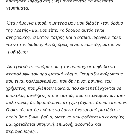
κράτησαν «βράχο στη ζωή» αντέχοντας τα αμέτρητα
χτυπήματα.
Όταν ήμουνα μικρή, η μητέρα μου μου δίδαξε «τον δρόμο
της Αρετής» και μου είπε: «ο δρόμος αυτός είναι
ανηφορικός, γεμάτος πέτρες και αγκάθια. Ιδρώνεις πολύ
για να τον διαβείς. Αυτός όμως είναι ο σωστός, αυτόν να
τραβήξεις».
Από μικρή το πνεύμα μου ήταν ανήσυχο και ήθελα να
ανακαλύψω τον πραγματικό κόσμο. Θαυμάζω ανθρώπους
που είναι καλλιεργημένοι, που δεν είναι κυνηγοί του
χρήματος, που βλέπουν μακριά, που αντεπεξέρχονται σε
δύσκολες συνθήκες και σ’ αυτούς που καταλαβαίνουν από
πολύ νωρίς ότι βρισκόμενοι στη ζωή έχουν κάποιο «σκοπό»!
Ο σκοπός αυτός πρέπει να διακατέχεται από μία ιδέα, η
οποία θα ριζώνει βαθιά, ώστε να μην φοβάται κακοκαιρίες
και χρειάζεται υπομονή, επιμονή, φροντίδα και
περιφρούρηση…