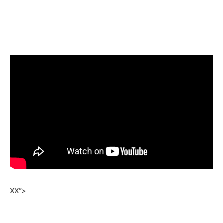
XX
“>