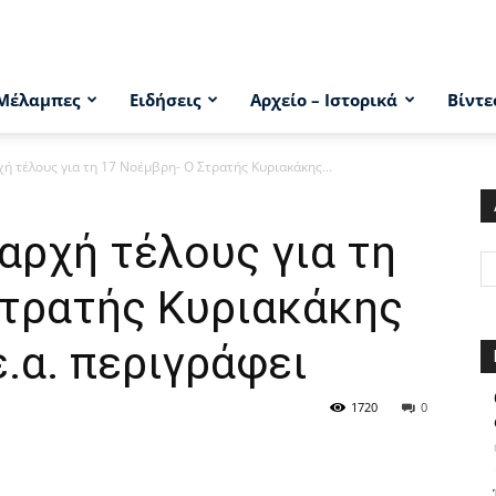
Μέλαμπες
Ειδήσεις
Αρχείο – Ιστορικά
Βίντε
χή τέλους για τη 17 Νοέμβρη- Ο Στρατής Κυριακάκης...
 αρχή τέλους για τη
Στρατής Κυριακάκης
.α. περιγράφει
1720
0