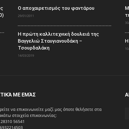
ος
Ο αποχαιρετισμός του φαντάρου
Μ
0)
τ
29/01/2011
30
Η πρώτη καλλιτεχνική δουλειά της
Βαγγελιώ Σταυγιανουδάκη –
Η
Τσουρδαλάκη
10
14/03/2019
ΤΙΚΆ ΜΕ ΕΜΆΣ
Α
είτε να επικοινωνείτε μαζί μας όποτε θελήσετε στα
κάτω στοιχεία επικοινωνίας:
 28310 56541
 6932214503