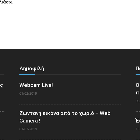
λιάσω.
Δημοφιλή
Π
ος
Webcam Live!
Θ
π
01/02/2019
09
Ζωντανή εικόνα από το χωριό – Web
Camera !
Έ
01/02/2019
15