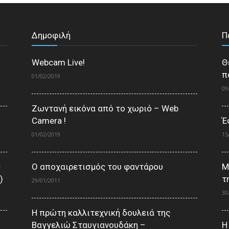
Δημοφιλή
Π
Webcam Live!
Θ
π
01/02/2019
09
Ζωντανή εικόνα από το χωριό – Web
Camera !
Έ
01/02/2019
15
ς
Ο αποχαιρετισμός του φαντάρου
Μ
)
τ
29/01/2011
30
Η πρώτη καλλιτεχνική δουλειά της
Βαγγελιώ Σταυγιανουδάκη –
Η