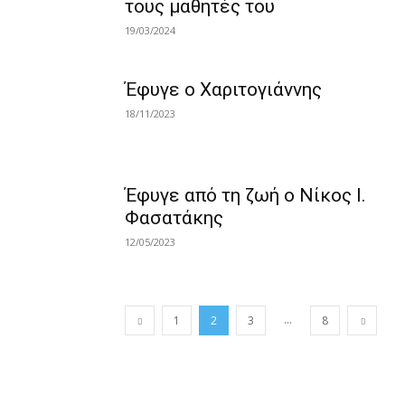
τους μαθητές του
19/03/2024
Έφυγε ο Χαριτογιάννης
18/11/2023
Έφυγε από τη ζωή ο Νίκος Ι.
Φασατάκης
12/05/2023
...
1
2
3
8