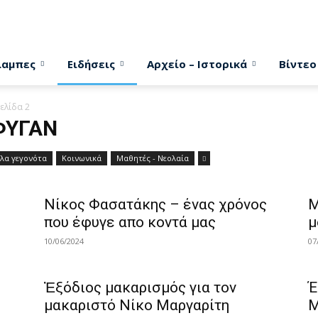
λαμπες
Ειδήσεις
Αρχείο – Ιστορικά
Βίντεο
ελίδα 2
ΦΥΓΑΝ
λλα γεγονότα
Κοινωνικά
Μαθητές - Νεολαία
Νίκος Φασατάκης – ένας χρόνος
Μ
που έφυγε απο κοντά μας
μ
10/06/2024
07
Ἐξόδιος μακαρισμός για τον
Έ
μακαριστό Νίκο Μαργαρίτη
Μ