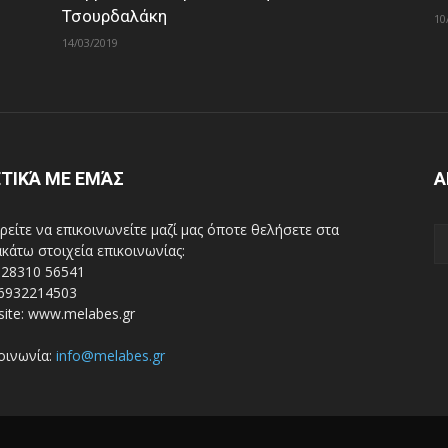
Τσουρδαλάκη
10
14/03/2019
ΤΙΚΆ ΜΕ ΕΜΆΣ
Α
είτε να επικοινωνείτε μαζί μας όποτε θελήσετε στα
κάτω στοιχεία επικοινωνίας:
 28310 56541
 6932214503
ite: www.melabes.gr
οινωνία:
info@melabes.gr