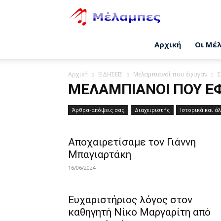
Μέλαμπες
Αρχική
Οι Μέ
Αρχική
ΕΙΔΗΣΕΙΣ
Μελαμπιανοί που έφυγαν
Σ
ΜΕΛΑΜΠΙΑΝΟΊ ΠΟΥ Έ
Άρθρα-απόψεις σας
Διαχειριστής
Ιστορικά και ά
Αποχαιρετίσαμε τον Γιάννη
Μπαγιαρτάκη
16/06/2024
Ευχαριστήριος λόγος στον
καθηγητή Νίκο Μαργαρίτη από