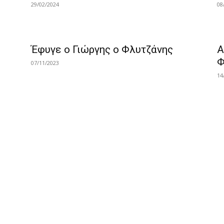
29/02/2024
08
Έφυγε ο Γιώργης ο Φλυτζάνης
Α
Φ
07/11/2023
14