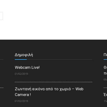
Δημοφιλή
Π
Webcam Live!
Θ
π
01/02/2019
09
Ζωντανή εικόνα από το χωριό – Web
Camera !
Έ
01/02/2019
15