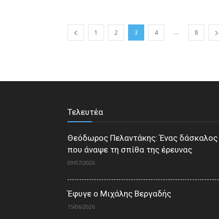
...
1
2
3
4
8
Τελευτέα
Θεόδωρος Πελαντάκης: Ένας δάσκαλος
που άναψε τη σπίθα της έρευνας
09/07/2026
Έφυγε ο Μιχάλης Βεργαδής
15/06/2026