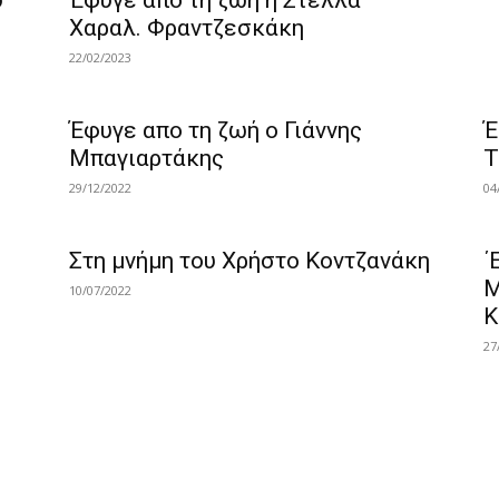
υ
Έφυγε από τη ζωή η Στέλλα
Χαραλ. Φραντζεσκάκη
22/02/2023
Έφυγε απο τη ζωή ο Γιάννης
Έ
Μπαγιαρτάκης
Τ
29/12/2022
04
Στη μνήμη του Χρήστο Κοντζανάκη
΄
Μ
10/07/2022
Κ
27