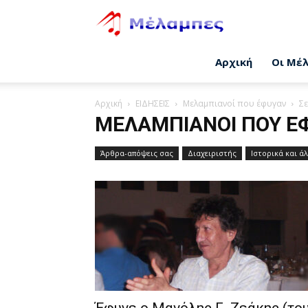
Μέλαμπες
Αρχική
Οι Μέ
Αρχική
ΕΙΔΗΣΕΙΣ
Μελαμπιανοί που έφυγαν
Σε
ΜΕΛΑΜΠΙΑΝΟΊ ΠΟΥ Έ
Άρθρα-απόψεις σας
Διαχειριστής
Ιστορικά και ά