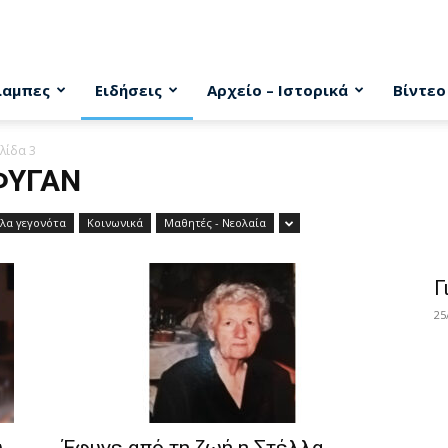
λαμπες
Ειδήσεις
Αρχείο – Ιστορικά
Βίντεο
λίδα 3
ΦΥΓΑΝ
λλα γεγονότα
Κοινωνικά
Μαθητές - Νεολαία
Γ
25