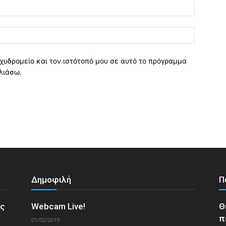
χυδρομείο και τον ιστότοπό μου σε αυτό το πρόγραμμα
λιάσω.
Δημοφιλή
Π
ος
Webcam Live!
Θ
π
01/02/2019