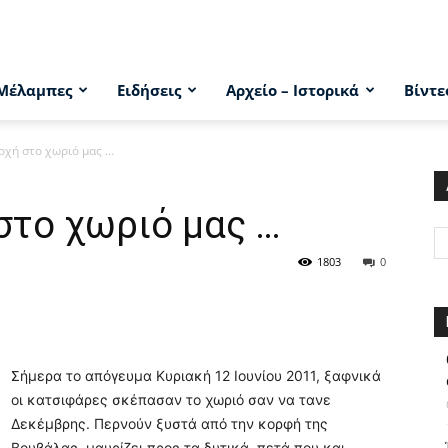
Μέλαμπες
Ειδήσεις
Αρχείο – Ιστορικά
Βίντε
οχή στο χωριό μας …
στο χωριό μας …
1803
0
Σήμερα το απόγευμα Κυριακή 12 Ιουνίου 2011, ξαφνικά
οι κατσιφάρες σκέπασαν το χωριό σαν να τανε
Δεκέμβρης. Περνούν ξυστά από την κορφή της
Βουβάλας, μαυρίζει προς τα δυτικά ,πετά που και