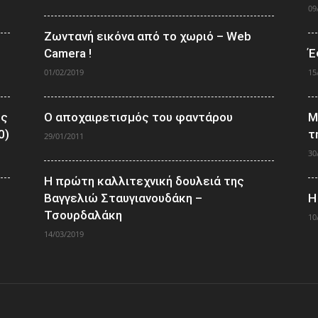
09
Ζωντανή εικόνα από το χωριό – Web
Camera !
Έ
01/02/2019
15
ος
Ο αποχαιρετισμός του φαντάρου
Μ
0)
τ
29/01/2011
30
Η πρώτη καλλιτεχνική δουλειά της
Βαγγελιώ Σταυγιανουδάκη –
Η
Τσουρδαλάκη
10
14/03/2019