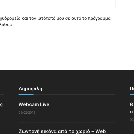
χυδρομείο και τον ιστότοπό μου σε αυτό το πρόγραμμα
λιάσω.
Δημοφιλή
Π
ος
Webcam Live!
Θ
π
01/02/2019
09
Ζωντανή εικόνα από το χωριό – Web