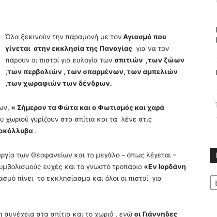
Όλα ξεκινούν την παραμονή με τον
Αγιασμό που
γίνεται στην εκκλησία της Παναγίας
για να τον
πάρουν οι πιστοί για ευλογία των
σπιτιών ,των ζώων
,των περβολιών , των σπαρμένων, των αμπελιών
,των χωραφιών των δένδρων.
των,
« Σήμερον τα Φώτα και ο Φωτισμός και χαρά
υ χωριού γυρίζουν στα σπίτια και τα λένε στις
οκόλλυβα
.
υργία των Θεοφανείων και το μεγάλο – όπως λέγεται –
συμβολισμούς ευχές και το γνωστό τροπάριο
«Εν Ιορδάνη
Κ
ιασμό πίνει το εκκλησίασμα και όλοι οι πιστοί για
 συνέχεια στα σπίτια και το χωριό , ενώ
οι Γιάννηδες