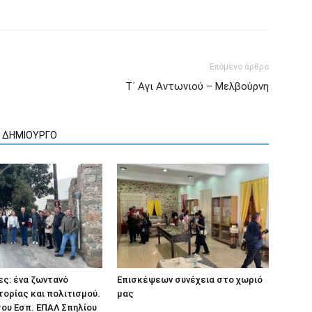
Επόμενο άρθρο
Τ΄ Αγι Αντωνιού – Μελβούρνη
Ν ΔΗΜΙΟΥΡΓΟ
ς: ένα ζωντανό
Eπισκέψεων συνέχεια στο χωριό
τορίας και πολιτισμού.
μας
ου Εσπ. ΕΠΑΛ Σπηλίου