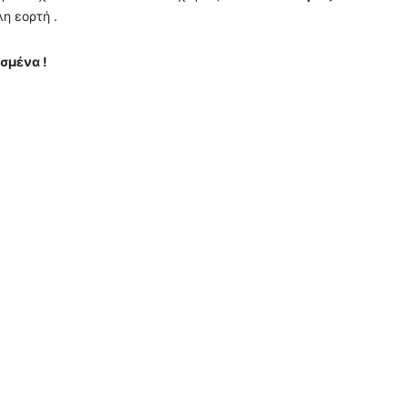
η εορτή .
σμένα !