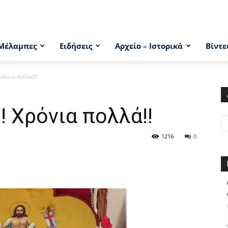
Μέλαμπες
Ειδήσεις
Αρχείο – Ιστορικά
Βίντε
ρόνια πολλά!!
! Χρόνια πολλά!!
1216
0