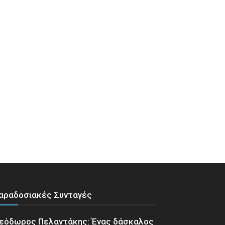
αραδοσιακές Συνταγές
εόδωρος Πελαντάκης: Ένας δάσκαλος