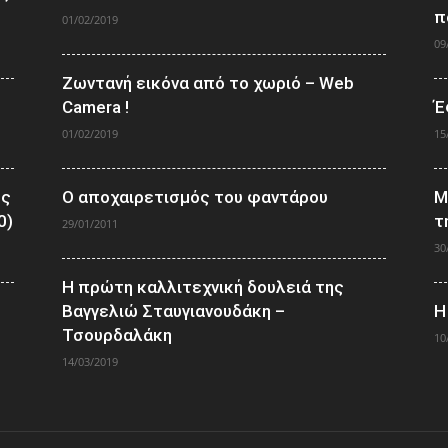
π
01/02/2019
09
Ζωντανή εικόνα από το χωριό – Web
Camera !
Έ
01/02/2019
15
ος
Ο αποχαιρετισμός του φαντάρου
Μ
0)
τ
29/01/2011
30
Η πρώτη καλλιτεχνική δουλειά της
Βαγγελιώ Σταυγιανουδάκη –
Η
Τσουρδαλάκη
10
14/03/2019