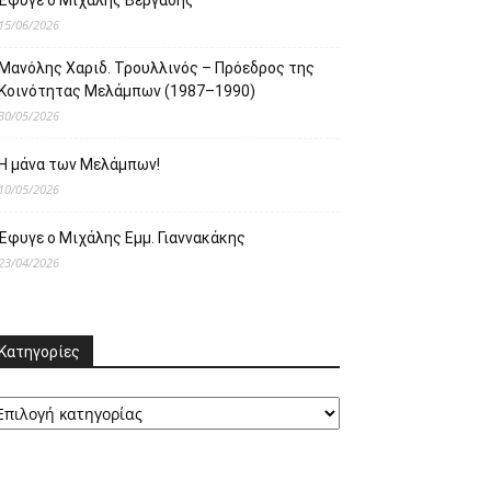
Έφυγε ο Μιχάλης Βεργαδής
15/06/2026
Μανόλης Χαριδ. Τρουλλινός – Πρόεδρος της
Κοινότητας Μελάμπων (1987–1990)
30/05/2026
Η μάνα των Μελάμπων!
10/05/2026
Έφυγε ο Μιχάλης Εμμ. Γιαννακάκης
23/04/2026
Κατηγορίες
ατηγορίες