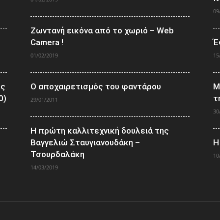
09
Ζωντανή εικόνα από το χωριό – Web
Camera !
Έ
01/02/2019
15
ος
Ο αποχαιρετισμός του φαντάρου
Μ
0)
τ
29/01/2011
30
Η πρώτη καλλιτεχνική δουλειά της
Βαγγελιώ Σταυγιανουδάκη –
Η
Τσουρδαλάκη
10
14/03/2019