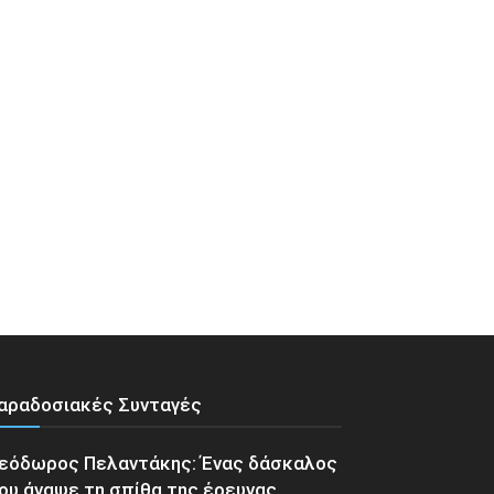
αραδοσιακές Συνταγές
εόδωρος Πελαντάκης: Ένας δάσκαλος
ου άναψε τη σπίθα της έρευνας