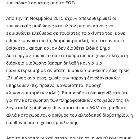
του ειδικού σήματος από το ΕΟΤ:
Από την 1η Νοεμβρίου 2015 έχουν απελευθερωθεί οι
τουριστικές μισθώσεις και πλέον μπορεί κανείς να
εκμισθώνει ελεύθερα σε τουρίστες το ακίνητό του, κάθε
είδους (μονοκατοικία, διαμέρισμα κλπ), όπου κι αν αυτό
βρίσκεται, ακόμη και αν δεν διαθέτει Ειδικό Σήμα
Λειτουργίας τουριστικού καταλύματος και χωρίς ελάχιστη
διάρκεια μίσθωσης (ακόμη δηλαδή και για μια
διανυκτέρευση) με ανώτατη διάρκεια μίσθωσης έως τρεις
(3) μήνες ανά έτος, χωρίς την παροχή ξενοδοχειακών
υπηρεσιών (πχ. πρωινό, καθαριότητα, παροχή
κλινοσκεπασμάτων κλπ.). Επιπρόσθετα διευκρινίζεται ότι
για την καταχώρηση των πληροφοριακών στοιχείων της εν
λόγω απλής μίσθωσης δεν απαιτείται ο ΑΦΜ του μισθωτή,
αλλά καταχωρείται ο αριθμός του αλλοδαπού διαβατηρίου, η
διεύθυνση και η χώρα προέλευσης.
Από τα παραπάνω καθίσταται σαφές ότι είναι πλέον νόμιμη