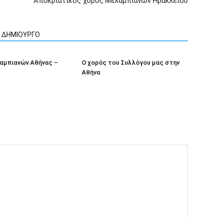
Αποκριάτικος χορός Μελαμπιανών Ηρακλείου
Ν ΔΗΜΙΟΥΡΓΟ
αμπιανών Αθήνας –
Ο χορός του Συλλόγου μας στην
Αθήνα