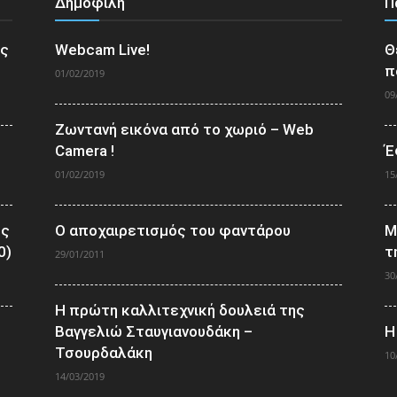
Δημοφιλή
Π
ος
Webcam Live!
Θ
π
01/02/2019
09
Ζωντανή εικόνα από το χωριό – Web
Camera !
Έ
01/02/2019
15
ος
Ο αποχαιρετισμός του φαντάρου
Μ
0)
τ
29/01/2011
30
Η πρώτη καλλιτεχνική δουλειά της
Βαγγελιώ Σταυγιανουδάκη –
Η
Τσουρδαλάκη
10
14/03/2019