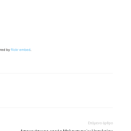
red by
flickr embed
.
Επόμενο άρθρο