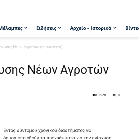
Μέλαμπες
Ειδήσεις
Αρχείο – Ιστορικά
Βίντε
σχυσης Νέων Αγροτών (αναμένεται)
υσης Νέων Αγροτών
2528
0
Εντός σύντομου χρονικού διαστήματος θα
δημοσιοποιηθούν τα προγράμματα για την ενίσχυση