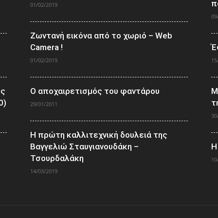
π
01/02/2019
09
Ζωντανή εικόνα από το χωριό – Web
Camera !
Έ
01/02/2019
15
ος
Ο αποχαιρετισμός του φαντάρου
Μ
0)
τ
29/01/2011
30
Η πρώτη καλλιτεχνική δουλειά της
Βαγγελιώ Σταυγιανουδάκη –
Η
Τσουρδαλάκη
10
14/03/2019