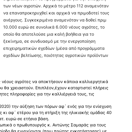
των νέων αγροτών. Αρχικά το μέτρο 112 αναμενόταν
να επαναπροκηρυχθεί και αρχικά να πριμοδοτεί τους
ανέργους. Συγκεκριμένα αναμενόταν να δοθεί πριμ
10.000 ευρώ σε συνολικά 6.000 νέους αγρότες, το
οποίο θα αποτελούσε μια καλή βοήθεια για το
ξεκίνημα, σε συνδυασμό με την ενεργοποίηση
επιχειρηματικών σχεδίων (μέσα από προγράμματα
σχεδίων βελτίωσης, ποιότητας αγροτικών προϊόντων
ς νέους αγρότες να αποκτήσουν κάποια καλλιεργητικά
υ θα χρειαστούν. Επιπλέον,έχουν καταρτιστεί πλήρεις
ητες πληροφορίες για την καλλιέργειά τους, τις
 2020) την αύξηση των πόρων αφ´ ενός για την ενίσχυση
 κι αφ´ ετέρου για τη στήριξη της ηλικιακής ομάδας 40
ατ. ευρώ σε ετήσια βάση.
σωπικά ο πρωθυπουργός κ. Αντώνης Σαμαράς για τους
ρίοδο θα ενισχύονται (πριμ πρώτης εγκατάστασης) με