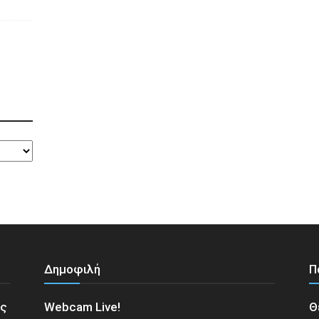
Δημοφιλή
Π
ος
Webcam Live!
Θ