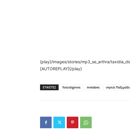
{play}/images/stories/mp3_se_arthra/taxid
[AUTOREPLAY]{/play}
ΕΤΙΚΕΤΕΣ
fotostigmes
melabes
νησιά Παξιμάδ