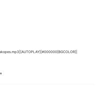
ia_diakopes.mp3|[AUTOPLAY]|#000000[BGCOLOR]|
ια