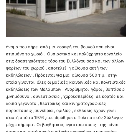
όνομα που πήρε από μια κορυφή του βουνού που είναι
κτισμένο το χωριό . Ουσιαστικό και πολύχρηστο εργαλείο
στις δραστηριότητες τόσο του Συλλόγου όσο και των άλλων
φορέων του χωριού , αποτελεί η αίθουσα αυτή των
εκδηλώσεων . Πρόκειται για μια αίθουσα 500 τ.μ., στην
οποία γίνονται όλες οι μαζικές κοινωνικές και πολιτιστικές
εκδηλώσεις των Μελάμπων . Αναρίθμητοι γάμοι , βαπτίσεις
,μνημόσυνα , συνεστιάσεις , χοροεσπερίδες σε εορτές και
λοιπά γεγονότα , θεατρικές και κινηματογραφικές
παραστάσεις ,συνέδρια , ομιλίες , εκθέσεις έχουν γίνει
σ’αυτή από το 1976 ,που ιδρύθηκε ο Πολιτιστικός Σύλλογος
μέχρι σήμερα . Οι βοηθητικές εγκαταστάσεις της είναι
άρτιες και κατά κοινή ομολογία προσφέρουν υπηρεσίες