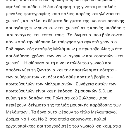
υψηλού επιπέδου . Η διακόσμηση της γίνεται με παλιές
μεγάλες φωτογραφίες από παλιές παρέες και γλέντια του
χωριού , και άλλα εκθέματα δείγματα της νοικοκυροσύνης
και αγάπης των γυναικών του χωριού στις κοινές υποθέσεις
και ανάγκες του τόπου τους . Σε δωμάτια που βρίσκονται
πάνω από την αίθουσα λειτούργησε για αρκετά χρόνια ο
Ραδιοφωνικός σταθμός Μελάμπων με πρωτοβουλίες ,κόπο ,
και διάθεση χρόνου των νέων -αγοριών και κοριτσιών – του
χωριού . Η αίθουσα αυτή είναι στολίδι του χωριού και
αποδεικνύει τη ζωντάνια και την αποτελεσματικότητα –
των αυθόρμητων και έξω από κάθε κρατική βοήθεια –
πρωτοβουλιών των Μελαμπιανών . Συνέχεια αυτών των
πρωτοβουλιών είναι και η έκδοση 2 μουσικών S.D. με
ευθύνη και δαπάνη του Πολιτιστικού Συλλόγου ,που
περιέχουν δείγματα της παλιάς μουσικής παράδοσης των
Μελάμπων . Τα έργα αυτά φέρουν το τίτλο Μελαμπιανοί
Δρόμοι Νο 1 και Νο 2 στα οποία ακούγονται παλιοί
οργανοπαίκτες και τραγουδιστές του χωριού σε κομμάτια