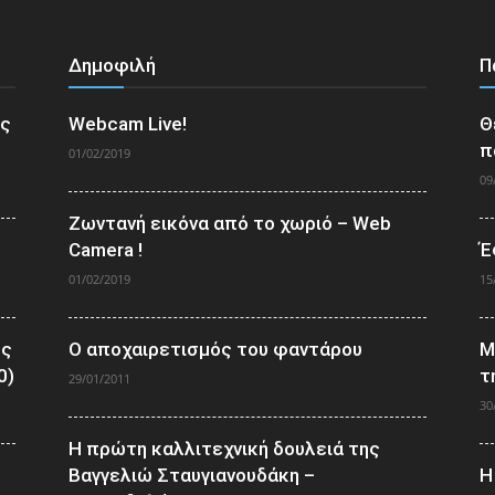
Δημοφιλή
Π
ος
Webcam Live!
Θ
π
01/02/2019
09
Ζωντανή εικόνα από το χωριό – Web
Camera !
Έ
01/02/2019
15
ος
Ο αποχαιρετισμός του φαντάρου
Μ
0)
τ
29/01/2011
30
Η πρώτη καλλιτεχνική δουλειά της
Βαγγελιώ Σταυγιανουδάκη –
Η