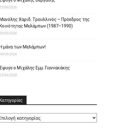
Έφυγε ο Μιχάλης Βεργαδής
15/06/2026
Μανόλης Χαριδ. Τρουλλινός – Πρόεδρος της
Κοινότητας Μελάμπων (1987–1990)
30/05/2026
Η μάνα των Μελάμπων!
10/05/2026
Έφυγε ο Μιχάλης Εμμ. Γιαννακάκης
23/04/2026
Κατηγορίες
ατηγορίες