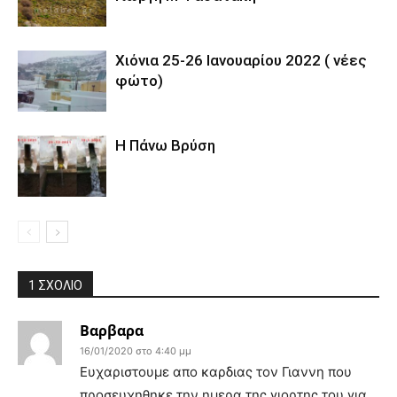
Χιόνια 25-26 Ιανουαρίου 2022 ( νέες
φώτο)
Η Πάνω Βρύση
1 ΣΧΟΛΙΟ
Βαρβαρα
16/01/2020 στο 4:40 μμ
Ευχαριστουμε απο καρδιας τον Γιαννη που
προσευχηθηκε την ημερα της γιορτης του για