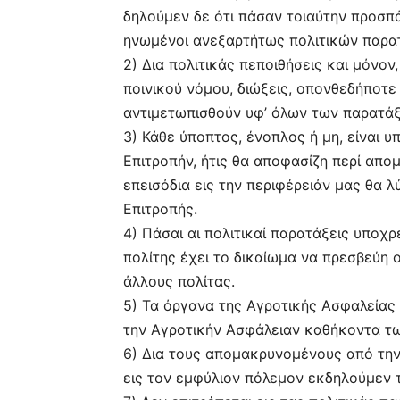
δηλούμεν δε ότι πάσαν τοιαύτην προσπ
ηνωμένοι ανεξαρτήτως πολιτικών παρα
2) Δια πολιτικάς πεποιθήσεις και μόνον
ποινικού νόμου, διώξεις, οπονθεδήποτε
αντιμετωπισθούν υφ’ όλων των παρατά
3) Κάθε ύποπτος, ένοπλος ή μη, είναι 
Επιτροπήν, ήτις θα αποφασίζη περί απ
επεισόδια εις την περιφέρειάν μας θα λ
Επιτροπής.
4) Πάσαι αι πολιτικαί παρατάξεις υποχ
πολίτης έχει το δικαίωμα να πρεσβεύη 
άλλους πολίτας.
5) Τα όργανα της Αγροτικής Ασφαλείας
την Αγροτικήν Ασφάλειαν καθήκοντα τω
6) Δια τους απομακρυνομένους από τη
εις τον εμφύλιον πόλεμον εκδηλούμεν 