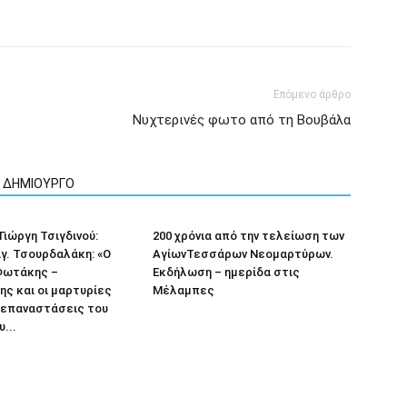
Επόμενο άρθρο
Νυχτερινές φωτο από τη Βουβάλα
Ν ΔΗΜΙΟΥΡΓΟ
Γιώργη Τσιγδινού:
200 χρόνια από την τελείωση των
γ. Τσουρδαλάκη: «Ο
ΑγίωνΤεσσάρων Νεομαρτύρων.
Φωτάκης –
Εκδήλωση – ημερίδα στις
ς και οι μαρτυρίες
Μέλαμπες
ς επαναστάσεις του
υ...