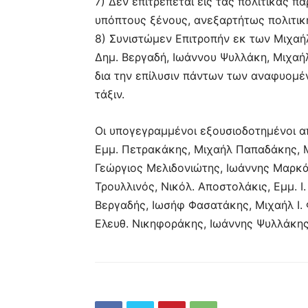
7) Δεν επιτρέπεται εις τας πολιτικάς 
υπόπτους ξένους, ανεξαρτήτως πολιτι
8) Συνιστώμεν Επιτροπήν εκ των Μιχαήλ
Δημ. Βεργαδή, Ιωάννου Ψυλλάκη, Μιχαήλ 
δια την επίλυσιν πάντων των αναφυομέ
τάξιν.
Οι υπογεγραμμένοι εξουσιοδοτημένοι α
Εμμ. Πετρακάκης, Μιχαήλ Παπαδάκης, 
Γεώργιος Μελιδονιώτης, Ιωάννης Μαρκά
Τρουλλινός, Νικόλ. Αποστολάκις, Εμμ. 
Βεργαδής, Ιωσήφ Φασατάκης, Μιχαήλ Ι. 
Ελευθ. Νικηφοράκης, Ιωάννης Ψυλλάκης,